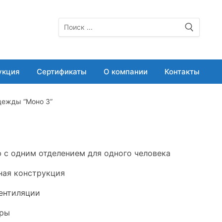
Искать:
укция
Сертификаты
О компании
Контакты
дежды “Моно 3”
 с одним отделением для одного человека
ная конструкция
ентиляции
оры