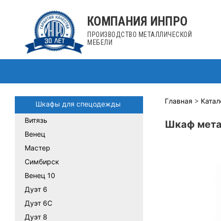
Перейти
к
КОМПАНИЯ ИНПРО
содержимому
ПРОИЗВОДСТВО МЕТАЛЛИЧЕСКОЙ
МЕБЕЛИ
Главная
>
Катал
Шкафы для спецодежды
Витязь
Шкаф мета
Венец
Мастер
Симбирск
Венец 10
Дуэт 6
Дуэт 6С
Дуэт 8