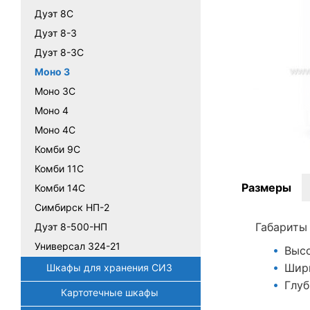
Дуэт 8С
Дуэт 8-3
Дуэт 8-3С
Моно 3
Моно 3С
Моно 4
Моно 4С
Комби 9С
Комби 11С
Размеры
Комби 14С
Симбирск НП-2
Габариты
Дуэт 8-500-НП
Универсал 324-21
Высо
Шири
Шкафы для хранения СИЗ
Глуб
Картотечные шкафы